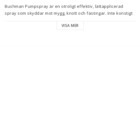
Bushman Pumpspray är en otroligt effektiv, lättapplicerad 
spray som skyddar mot mygg, knott och fästingar. Inte konstigt 
att det är Australiens bäst säljande myggskydd. 

VISA MER
Skyddet varar i upp till 10 timmar och är både vatten-, svett- & 
gnidresistent. 

Sprayen har en behaglig doft, med allergifria ingredienser, 
samtidigt som den är lätt och skonsam för huden, utan att bli 
oljig eller kletig. 

Med sin praktiska och smidiga sprayförpackning blir Bushman 
myggskydd din självklara partner under sommarhalvåret. 

Bushmans effektiva substans DEET 40% rekommenderas av 
WHO som det mest effektiva myggskyddet, även mot 
insektsburna sjukdomar. Medan svenska konkurrerande 
produkter endast har 20% eller mindre har Bushman hela 40% 
DEET.  
