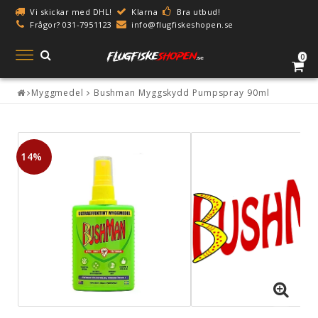
Vi skickar med DHL!
Klarna
Bra utbud!
Frågor? 031-7951123
info@flugfiskeshopen.se
Toggle
0
navigation
Myggmedel
Bushman Myggskydd Pumpspray 90ml
14%