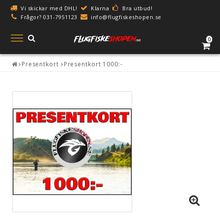
Vi skickar med DHL!
Klarna
Bra utbud!
Frågor? 031-7951123
info@flugfiskeshopen.se
Toggle
0
navigation
Presentkort
Presentkort 1000:-