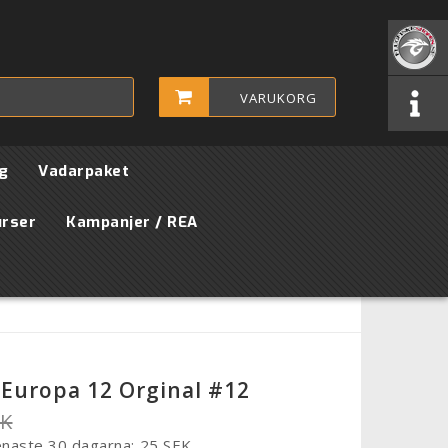
VARUKORG
g
Vadarpaket
urser
Kampanjer / REA
 Europa 12 Orginal #12
EK
enaste 30 dagarna
25 SEK