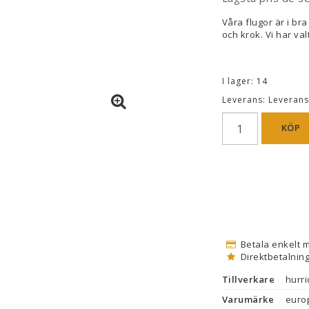
Våra flugor är i bra
och krok. Vi har va
I lager: 14
Leverans:
Leverans
KÖP
Betala enkelt 
Direktbetalning
Tillverkare
hurr
Varumärke
euro