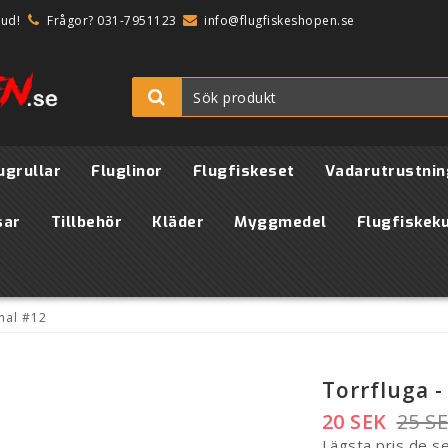
bud!
Frågor? 031-7951123
info@flugfiskeshopen.se
ugrullar
Fluglinor
Flugfiskeset
Vadarutrustnin
sar
Tillbehör
Kläder
Myggmedel
Flugfiskek
nal #12
Torrfluga -
20 SEK
25 S
Lägsta pris de s