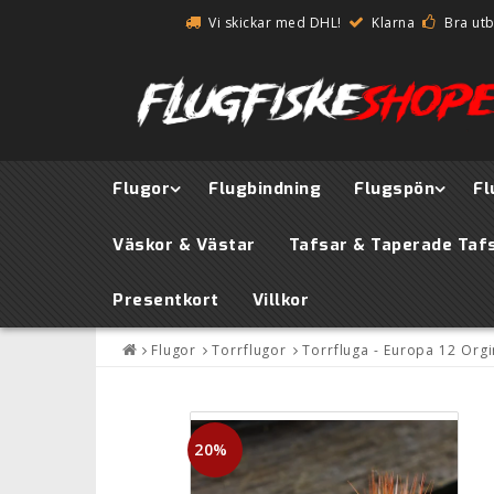
Vi skickar med DHL!
Klarna
Bra ut
Flugor
Flugbindning
Flugspön
Fl
Väskor & Västar
Tafsar & Taperade Taf
Presentkort
Villkor
Flugor
Torrflugor
Torrfluga - Europa 12 Orgi
20%