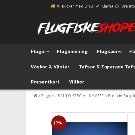
Vi skickar med DHL!
Klarna
Bra ut
Flugor
Flugbindning
Flugspön
Fl
Väskor & Västar
Tafsar & Taperade Taf
Presentkort
Villkor
Flugor
PAULO SPECIAL NYMFER
Frencie Purp
17%