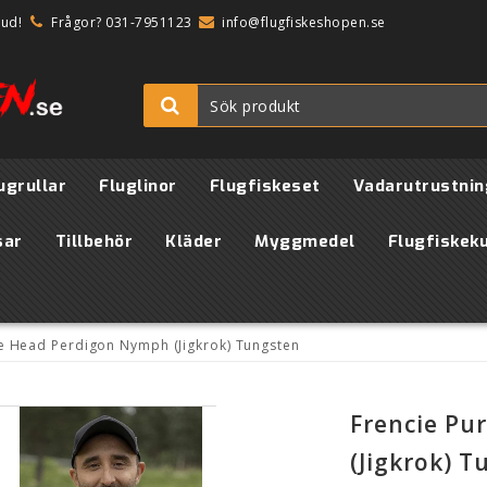
bud!
Frågor? 031-7951123
info@flugfiskeshopen.se
ugrullar
Fluglinor
Flugfiskeset
Vadarutrustnin
sar
Tillbehör
Kläder
Myggmedel
Flugfiskek
le Head Perdigon Nymph (Jigkrok) Tungsten
Frencie Pu
(Jigkrok) T