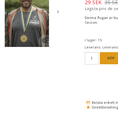
29 SEK
35 S
Lägsta pris de s
Denna flugan är bu
Ceccon.
I lager: 15
Leverans:
Leverans
KÖP
Betala enkelt 
Direktbetalning