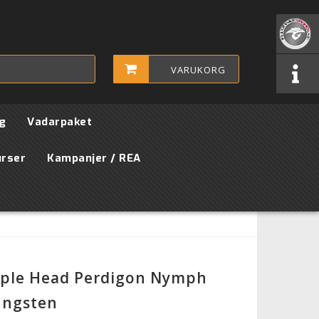
VARUKORG
g
Vadarpaket
urser
Kampanjer / REA
rple Head Perdigon Nymph
ungsten