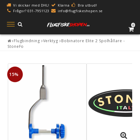
Vi skickar med DHL!
Klarna
Bra utbud!
Frågor? 031-7951123
info@flugfiskeshopen.se
Toggle
0
navigation
Flugbindning
Verktyg
Bobinatore Elite 2 Spolhållare -
StoneFo
15%