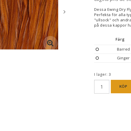
Dessa Ewing Dry Fly
Perfekta för alla t
"ullsock" och andr
på dessa kappor har
Färg
Barred
Ginger
I lager: 3
KÖP