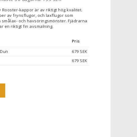
 Rooster-kappor är av riktigt hög kvalitet.
yper av frynsflugor, och laxflugor som
a smålax- och havsöringsmönster. Fjädrarna
 en riktigt fin avsmalning.
Pris
 Dun
679 SEK
679 SEK