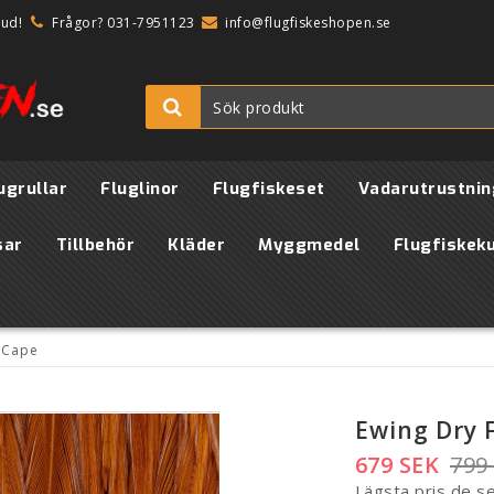
bud!
Frågor? 031-7951123
info@flugfiskeshopen.se
ugrullar
Fluglinor
Flugfiskeset
Vadarutrustnin
sar
Tillbehör
Kläder
Myggmedel
Flugfiskek
y Cape
Ewing Dry 
679 SEK
799
Lägsta pris de s