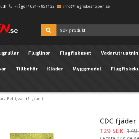
bud!
Frågor? 031-7951123
info@flugfiskeshopen.se
ugrullar
Fluglinor
Flugfiskeset
Vadarutrustnin
sar
Tillbehör
Kläder
Myggmedel
Flugfiskek
rc Petitjean (1 gram) -
CDC fjäder 
129 SEK
149
Lägsta pris de s