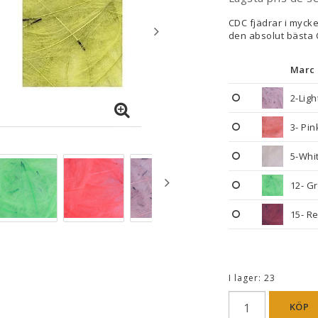
CDC fjädrar i mycke
den absolut bästa C
Marc 
2-Ligh
3- Pin
5-Whi
12- G
15- R
I lager: 23
KÖP