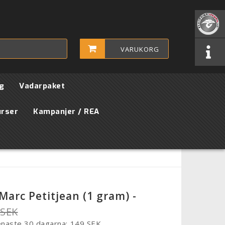
VARUKORG
g
Vadarpaket
urser
Kampanjer / REA
Marc Petitjean (1 gram) -
 SEK
enaste 30 dagarna
149 SEK