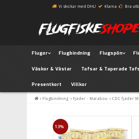
Vi skickar med DHL!
Klarna
Bra ut
Flugor
Flugbindning
Flugspön
Fl
Väskor & Västar
Tafsar & Taperade Taf
Presentkort
Villkor
Flugbindning
Fjäder - Marabou
CDC fjäder Ma
13%