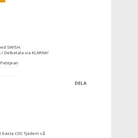
med SWISH.
 / Delbetala via KLARNA!
Petitjean
DELA
t bästa CDC fjädern så 