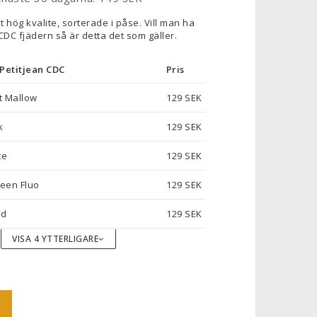
t hög kvalite, sorterade i påse. Vill man ha
DC fjädern så är detta det som gäller.
Petitjean CDC
Pris
t Mallow
129 SEK
k
129 SEK
te
129 SEK
reen Fluo
129 SEK
ed
129 SEK
VISA 4 YTTERLIGARE