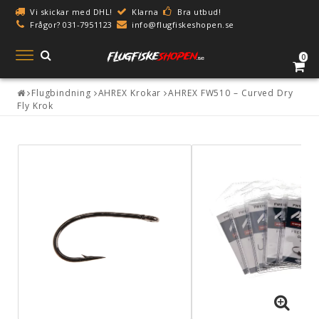
Vi skickar med DHL!
Klarna
Bra utbud!
Frågor? 031-7951123
info@flugfiskeshopen.se
Toggle
0
navigation
Flugbindning
AHREX Krokar
AHREX FW510 – Curved Dry
Fly Krok