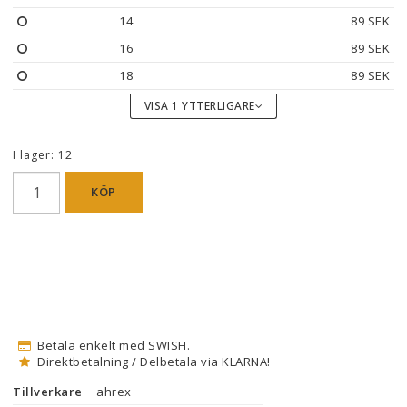
14
89 SEK
16
89 SEK
18
89 SEK
VISA 1 YTTERLIGARE
I lager: 12
KÖP
Betala enkelt med SWISH.
Direktbetalning / Delbetala via KLARNA!
Tillverkare
ahrex